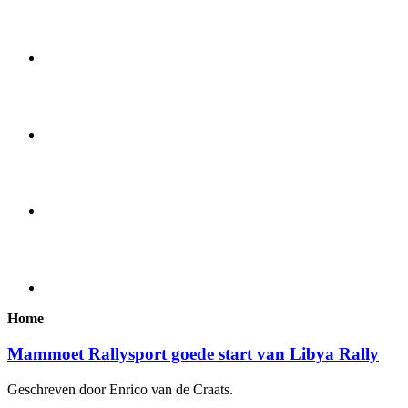
Home
Mammoet Rallysport goede start van Libya Rally
Geschreven door Enrico van de Craats.