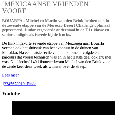
‘MEXICAANSE VRIENDEN’
VOORT
BOUARFA - Mitchel en Martin van den Brink hebben ook in
de zevende etappe van de Morocco Desert Challenge optimaal
gepresteerd. Junior zegevierde andermaal in de T1+ klasse en
senior eindigde als tweede bij de trucks.
De flink ingekorte zevende etappe van Merzouga naar Bouarfa
vormde ook het sluitstuk van het avontuur in de duinen van
Marokko. Na een laatste sectie van tien kilometer volgde een
parcours dat vooral technisch was en in het laatste deel ook erg snel
was. Na ‘slechts’ 140 kilometer kwam Mitchel van den Brink voor
de zesde keer deze week als winnaar over de streep.
Lees meer
1
2
3
4
5
6
7
8
9
10
»
Einde
Youtube