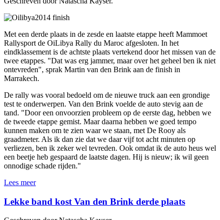
Geschreven door Natascha Kayser.
Met een derde plaats in de zesde en laatste etappe heeft Mammoet
Rallysport de OiLibya Rally du Maroc afgesloten. In het
eindklassement is de achtste plaats vertekend door het missen van de
twee etappes. "Dat was erg jammer, maar over het geheel ben ik niet
ontevreden", sprak Martin van den Brink aan de finish in
Marrakech.
De rally was vooral bedoeld om de nieuwe truck aan een grondige
test te onderwerpen. Van den Brink voelde de auto stevig aan de
tand. "Door een onvoorzien probleem op de eerste dag, hebben we
de tweede etappe gemist. Maar daarna hebben we goed tempo
kunnen maken om te zien waar we staan, met De Rooy als
graadmeter. Als ik dan zie dat we daar vijf tot acht minuten op
verliezen, ben ik zeker wel tevreden. Ook omdat ik de auto heus wel
een beetje heb gespaard de laatste dagen. Hij is nieuw; ik wil geen
onnodige schade rijden."
Lees meer
Lekke band kost Van den Brink derde plaats