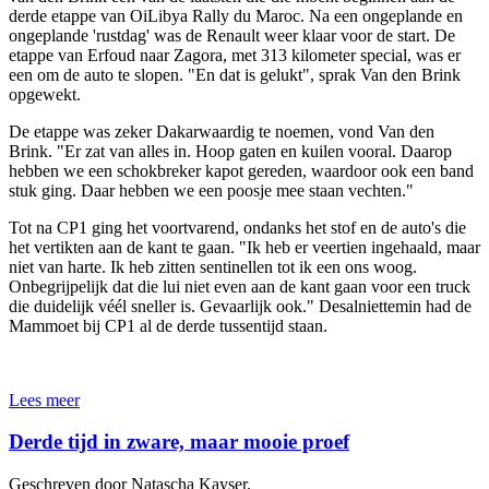
derde etappe van OiLibya Rally du Maroc. Na een ongeplande en
ongeplande 'rustdag' was de Renault weer klaar voor de start. De
etappe van Erfoud naar Zagora, met 313 kilometer special, was er
een om de auto te slopen. "En dat is gelukt", sprak Van den Brink
opgewekt.
De etappe was zeker Dakarwaardig te noemen, vond Van den
Brink. "Er zat van alles in. Hoop gaten en kuilen vooral. Daarop
hebben we een schokbreker kapot gereden, waardoor ook een band
stuk ging. Daar hebben we een poosje mee staan vechten."
Tot na CP1 ging het voortvarend, ondanks het stof en de auto's die
het vertikten aan de kant te gaan. "Ik heb er veertien ingehaald, maar
niet van harte. Ik heb zitten sentinellen tot ik een ons woog.
Onbegrijpelijk dat die lui niet even aan de kant gaan voor een truck
die duidelijk véél sneller is. Gevaarlijk ook." Desalniettemin had de
Mammoet bij CP1 al de derde tussentijd staan.
Lees meer
Derde tijd in zware, maar mooie proef
Geschreven door Natascha Kayser.