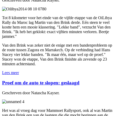
Geschreven door Natascha Kayser.
Tot 8 kilometer voor het einde van de vijfde etappe van de OiLibya
Rally du Maroc lag Martin van den Brink derde. Eén steen te veel
kostte hem een mooie klassering. "Lekke band", verzucht Van den
Brink. "Ik heb het geklokt: exact vijftien minuten verloren. Beetje
jammer."
Van den Brink was zeker niet de enige met een bandenprobleem op
de route tussen Zagora en Marrakech. Op de verbinding had Hans
Stacey vier lekke banden. "Ik maar één, maar wel op de proef."
Stacey won de etappe, Van den Brink finishte als zevende op 23
minuten achterstand.
Lees meer
Proef om de auto te slopen: geslaagd
Geschreven door Natascha Kayser.
Het was al vroeg dag voor Mammoet Rallysport, ook al was Martin
van den Brink een van de laatsten die die mocht beginnen aan de