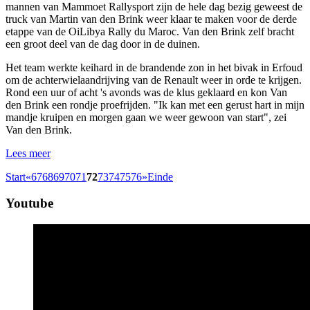
mannen van Mammoet Rallysport zijn de hele dag bezig geweest de
truck van Martin van den Brink weer klaar te maken voor de derde
etappe van de OiLibya Rally du Maroc. Van den Brink zelf bracht
een groot deel van de dag door in de duinen.
Het team werkte keihard in de brandende zon in het bivak in Erfoud
om de achterwielaandrijving van de Renault weer in orde te krijgen.
Rond een uur of acht 's avonds was de klus geklaard en kon Van
den Brink een rondje proefrijden. "Ik kan met een gerust hart in mijn
mandje kruipen en morgen gaan we weer gewoon van start", zei
Van den Brink.
Lees meer
Start
«
67
68
69
70
71
72
73
74
75
76
»
Einde
Youtube