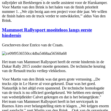
rallyrijder uit Beekbergen is de snelle assistent voor de Harskamper.
Voor Martin van den Brink is het halen van de finish prioriteit
nummer 1. ,,We zijn bezig aan een project voor drie jaar. We willen
de finish halen om de truck verder te ontwikkelen,''' aldus Van den
Brink.
Mammoet Rallysport moeiteloos langs eerste
hindernis
Geschreven door Enrico van de Craats.
Het team van Mammoet Rallysport heeft de eerste hindernis in de
Dakar Rally 2015 zonder moeite genomen. De technische keuring
van de Renault trucks verliep vlekkeloos.
Voor Martin van den Brink was dat geen grote verrassing. ,,De
trucks zijn in Le Havre al voor-gekeurd. Daar was het goed.
Natuurlijk is het altijd even spannend. De technische homologatie
van de truck is nu officieel goedgekeurd. We hebben een stempel
van wedstrijdleider Calvet gekregen en dat is het belangrijkste.''
Het team van Mammoet Rallysport heeft in het servicepark in
Buenos Aires over belangstelling niets te klagen. ,,We krijgen enorm
veel aandacht,'' zegt Martin van den Brink. ,,Ook van de organisatie