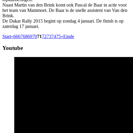
Naast Martin van den Brink komt ook Pascal de Baar in actie voor
het team van Mammoet. De Baar is de snelle assistent van Van den
Brink.
De Dakar Rally 2015 begint op zondag 4 januari. De finish is op
zaterdag 17 januari.
Start
«
66
67
68
69
70
71
72
73
74
75
»
Einde
Youtube