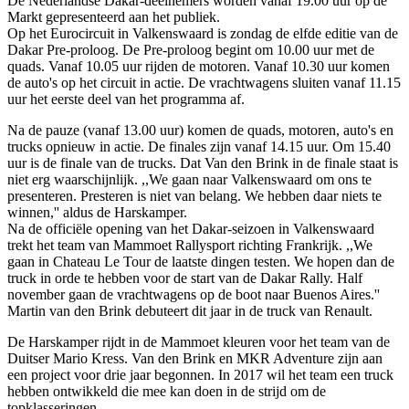
De Nederlandse Dakar-deelnemers worden vanaf 19.00 uur op de
Markt gepresenteerd aan het publiek.
Op het Eurocircuit in Valkenswaard is zondag de elfde editie van de
Dakar Pre-proloog. De Pre-proloog begint om 10.00 uur met de
quads. Vanaf 10.05 uur rijden de motoren. Vanaf 10.30 uur komen
de auto's op het circuit in actie. De vrachtwagens sluiten vanaf 11.15
uur het eerste deel van het programma af.
Na de pauze (vanaf 13.00 uur) komen de quads, motoren, auto's en
trucks opnieuw in actie. De finales zijn vanaf 14.15 uur. Om 15.40
uur is de finale van de trucks. Dat Van den Brink in de finale staat is
niet erg waarschijnlijk. ,,We gaan naar Valkenswaard om ons te
presenteren. Presteren is niet van belang. We hebben daar niets te
winnen,'' aldus de Harskamper.
Na de officiële opening van het Dakar-seizoen in Valkenswaard
trekt het team van Mammoet Rallysport richting Frankrijk. ,,We
gaan in Chateau Le Tour de laatste dingen testen. We hopen dan de
truck in orde te hebben voor de start van de Dakar Rally. Half
november gaan de vrachtwagens op de boot naar Buenos Aires.''
Martin van den Brink debuteert dit jaar in de truck van Renault.
De Harskamper rijdt in de Mammoet kleuren voor het team van de
Duitser Mario Kress. Van den Brink en MKR Adventure zijn aan
een project voor drie jaar begonnen. In 2017 wil het team een truck
hebben ontwikkeld die mee kan doen in de strijd om de
topklasseringen.