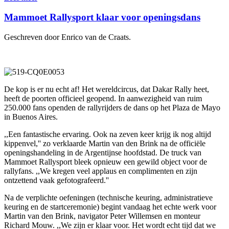
Mammoet Rallysport klaar voor openingsdans
Geschreven door Enrico van de Craats.
De kop is er nu echt af! Het wereldcircus, dat Dakar Rally heet,
heeft de poorten officieel geopend. In aanwezigheid van ruim
250.000 fans openden de rallyrijders de dans op het Plaza de Mayo
in Buenos Aires.
,,Een fantastische ervaring. Ook na zeven keer krijg ik nog altijd
kippenvel,'' zo verklaarde Martin van den Brink na de officiële
openingshandeling in de Argentijnse hoofdstad. De truck van
Mammoet Rallysport bleek opnieuw een gewild object voor de
rallyfans. ,,We kregen veel applaus en complimenten en zijn
ontzettend vaak gefotografeerd.''
Na de verplichte oefeningen (technische keuring, administratieve
keuring en de startceremonie) begint vandaag het echte werk voor
Martin van den Brink, navigator Peter Willemsen en monteur
Richard Mouw. ,,We zijn er klaar voor. Het wordt echt tijd dat we