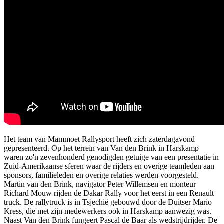
Het team van Mammoet Rallysport heeft zich zaterdagavond
gepresenteerd. Op het terrein van Van den Brink in Harskamp
waren zo'n zevenhonderd genodigden getuige van een presentatie in
Zuid-Amerikaanse sferen waar de rijders en overige teamleden aan
sponsors, familieleden en overige relaties werden voorgesteld.
Martin van den Brink, navigator Peter Willemsen en monteur
Richard Mouw rijden de Dakar Rally voor het eerst in een Renault
truck. De rallytruck is in Tsjechië gebouwd door de Duitser Mario
Kress, die met zijn medewerkers ook in Harskamp aanwezig was.
Naast Van den Brink fungeert Pascal de Baar als wedstrijdrijder. De