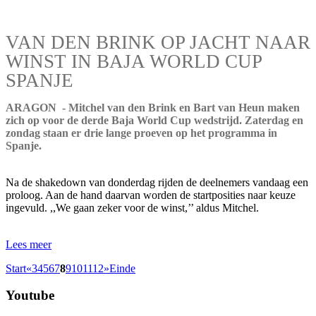
VAN DEN BRINK OP JACHT NAAR
WINST IN BAJA WORLD CUP
SPANJE
ARAGON - Mitchel van den Brink en Bart van Heun maken
zich op voor de derde Baja World Cup wedstrijd. Zaterdag en
zondag staan er drie lange proeven op het programma in
Spanje.
Na de shakedown van donderdag rijden de deelnemers vandaag een
proloog. Aan de hand daarvan worden de startposities naar keuze
ingevuld. ,,We gaan zeker voor de winst,’’ aldus Mitchel.
Lees meer
Start
«
3
4
5
6
7
8
9
10
11
12
»
Einde
Youtube