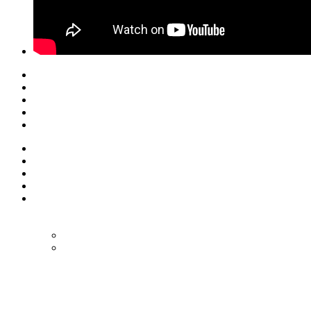
© Eurol Rallysport
Alle rechten
voorbehouden