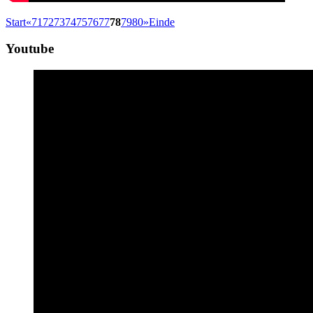
Start
«
71
72
73
74
75
76
77
78
79
80
»
Einde
Youtube