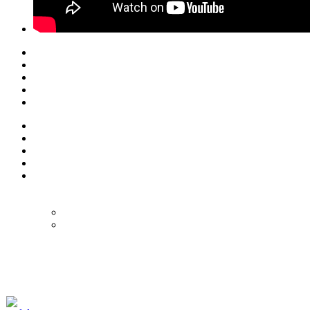
© Eurol Rallysport
Alle rechten
voorbehouden