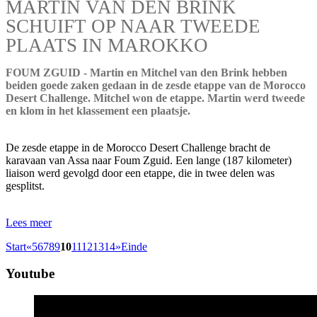
MARTIN VAN DEN BRINK
SCHUIFT OP NAAR TWEEDE
PLAATS IN MAROKKO
FOUM ZGUID - Martin en Mitchel van den Brink hebben
beiden goede zaken gedaan in de zesde etappe van de Morocco
Desert Challenge. Mitchel won de etappe. Martin werd tweede
en klom in het klassement een plaatsje.
De zesde etappe in de Morocco Desert Challenge bracht de
karavaan van Assa naar Foum Zguid. Een lange (187 kilometer)
liaison werd gevolgd door een etappe, die in twee delen was
gesplitst.
Lees meer
Start
«
5
6
7
8
9
10
11
12
13
14
»
Einde
Youtube