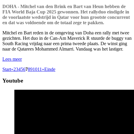
DOHA - Mitchel van den Brink en Bart van Heun hebben de
FIA World Baja Cup 2025 gewonnen. Het rallyduo eindigde in
de voorlaatste wedstrijd in Qatar voor hun grootste concurrent
en dat was voldoende om de totaal zege te pakken.
Mitchel en Bart reden in de omgeving van Doha een rally met twee
gezichten. Het duo in de Can-Am Maverick R stuurde de buggy van
South Racing vrijdag naar een prima tweede plaats. De winst ging
naar de Qatarees Mohammed Almarri. Vandaag was het lastiger.
Lees meer
Start
«
2
3
4
5
6
7
8
9
10
11
»
Einde
Youtube