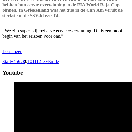
hebben hun eerste overwinning in de FIA World Baja Cup
binnen. In Griekenland was het duo in de Can-Am veruit de
sterkste in de SSV-klasse T4.
,,We zijn super blij met deze eerste overwinning. Dit is een mooi
begin van het seizoen voor ons.’’
Lees meer
Start
«
4
5
6
7
8
9
10
11
12
13
»
Einde
Youtube