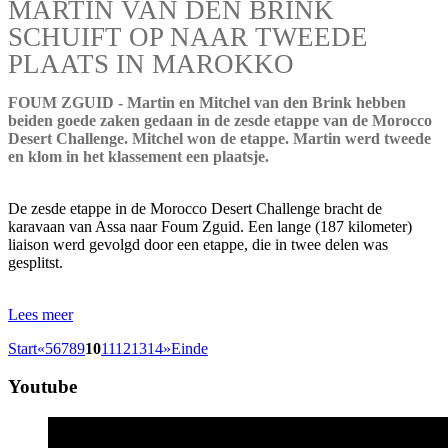
MARTIN VAN DEN BRINK
SCHUIFT OP NAAR TWEEDE
PLAATS IN MAROKKO
FOUM ZGUID - Martin en Mitchel van den Brink hebben
beiden goede zaken gedaan in de zesde etappe van de Morocco
Desert Challenge. Mitchel won de etappe. Martin werd tweede
en klom in het klassement een plaatsje.
De zesde etappe in de Morocco Desert Challenge bracht de
karavaan van Assa naar Foum Zguid. Een lange (187 kilometer)
liaison werd gevolgd door een etappe, die in twee delen was
gesplitst.
Lees meer
Start
«
5
6
7
8
9
10
11
12
13
14
»
Einde
Youtube