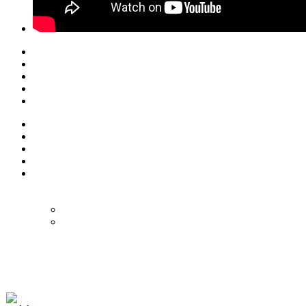
© Eurol Rallysport
Alle rechten
voorbehouden