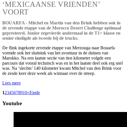
‘MEXICAANSE VRIENDEN’
VOORT
BOUARFA - Mitchel en Martin van den Brink hebben ook in
de zevende etappe van de Morocco Desert Challenge optimaal
gepresteerd. Junior zegevierde andermaal in de T1+ klasse en
senior eindigde als tweede bij de trucks.
De flink ingekorte zevende etappe van Merzouga naar Bouarfa
vormde ook het sluitstuk van het avontuur in de duinen van
Marokko. Na een laatste sectie van tien kilometer volgde een
parcours dat vooral technisch was en in het laatste deel ook erg snel
was. Na ‘slechts’ 140 kilometer kwam Mitchel van den Brink voor
de zesde keer deze week als winnaar over de streep.
Lees meer
1
2
3
4
5
6
7
8
9
10
»
Einde
Youtube