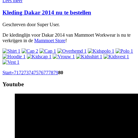
Lees meer
Kleding Dakar 2014 nu te bestellen
Geschreven door Super User.
De kledinglijn voor Dakar 2014 van Mammoet Workwear is nu te
verkrijgen in de
Mammoet Store
!
Start
«
71
72
73
74
75
76
77
78
79
80
Youtube