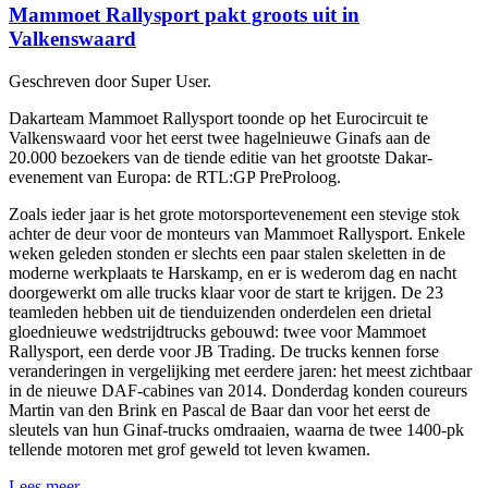
Mammoet Rallysport pakt groots uit in
Valkenswaard
Geschreven door Super User.
Dakarteam Mammoet Rallysport toonde op het Eurocircuit te
Valkenswaard voor het eerst twee hagelnieuwe Ginafs aan de
20.000 bezoekers van de tiende editie van het grootste Dakar-
evenement van Europa: de RTL:GP PreProloog.
Zoals ieder jaar is het grote motorsportevenement een stevige stok
achter de deur voor de monteurs van Mammoet Rallysport. Enkele
weken geleden stonden er slechts een paar stalen skeletten in de
moderne werkplaats te Harskamp, en er is wederom dag en nacht
doorgewerkt om alle trucks klaar voor de start te krijgen. De 23
teamleden hebben uit de tienduizenden onderdelen een drietal
gloednieuwe wedstrijdtrucks gebouwd: twee voor Mammoet
Rallysport, een derde voor JB Trading. De trucks kennen forse
veranderingen in vergelijking met eerdere jaren: het meest zichtbaar
in de nieuwe DAF-cabines van 2014. Donderdag konden coureurs
Martin van den Brink en Pascal de Baar dan voor het eerst de
sleutels van hun Ginaf-trucks omdraaien, waarna de twee 1400-pk
tellende motoren met grof geweld tot leven kwamen.
Lees meer