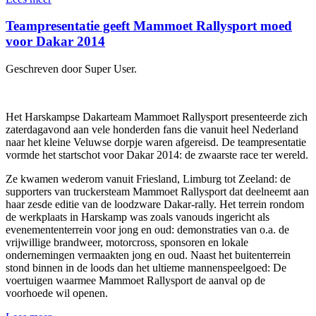
Teampresentatie geeft Mammoet Rallysport moed
voor Dakar 2014
Geschreven door Super User.
Het Harskampse Dakarteam Mammoet Rallysport presenteerde zich
zaterdagavond aan vele honderden fans die vanuit heel Nederland
naar het kleine Veluwse dorpje waren afgereisd. De teampresentatie
vormde het startschot voor Dakar 2014: de zwaarste race ter wereld.
Ze kwamen wederom vanuit Friesland, Limburg tot Zeeland: de
supporters van truckersteam Mammoet Rallysport dat deelneemt aan
haar zesde editie van de loodzware Dakar-rally. Het terrein rondom
de werkplaats in Harskamp was zoals vanouds ingericht als
evenemententerrein voor jong en oud: demonstraties van o.a. de
vrijwillige brandweer, motorcross, sponsoren en lokale
ondernemingen vermaakten jong en oud. Naast het buitenterrein
stond binnen in de loods dan het ultieme mannenspeelgoed: De
voertuigen waarmee Mammoet Rallysport de aanval op de
voorhoede wil openen.