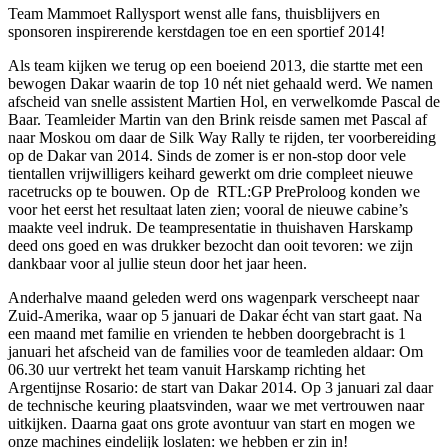
Team Mammoet Rallysport wenst alle fans, thuisblijvers en
sponsoren inspirerende kerstdagen toe en een sportief 2014!
Als team kijken we terug op een boeiend 2013, die startte met een
bewogen Dakar waarin de top 10 nét niet gehaald werd. We namen
afscheid van snelle assistent Martien Hol, en verwelkomde Pascal de
Baar. Teamleider Martin van den Brink reisde samen met Pascal af
naar Moskou om daar de Silk Way Rally te rijden, ter voorbereiding
op de Dakar van 2014. Sinds de zomer is er non-stop door vele
tientallen vrijwilligers keihard gewerkt om drie compleet nieuwe
racetrucks op te bouwen. Op de RTL:GP PreProloog konden we
voor het eerst het resultaat laten zien; vooral de nieuwe cabine’s
maakte veel indruk. De teampresentatie in thuishaven Harskamp
deed ons goed en was drukker bezocht dan ooit tevoren: we zijn
dankbaar voor al jullie steun door het jaar heen.
Anderhalve maand geleden werd ons wagenpark verscheept naar
Zuid-Amerika, waar op 5 januari de Dakar écht van start gaat. Na
een maand met familie en vrienden te hebben doorgebracht is 1
januari het afscheid van de families voor de teamleden aldaar: Om
06.30 uur vertrekt het team vanuit Harskamp richting het
Argentijnse Rosario: de start van Dakar 2014. Op 3 januari zal daar
de technische keuring plaatsvinden, waar we met vertrouwen naar
uitkijken. Daarna gaat ons grote avontuur van start en mogen we
onze machines eindelijk loslaten: we hebben er zin in!