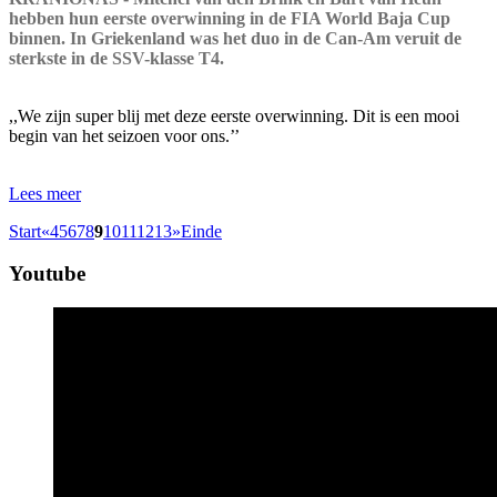
hebben hun eerste overwinning in de FIA World Baja Cup
binnen. In Griekenland was het duo in de Can-Am veruit de
sterkste in de SSV-klasse T4.
,,We zijn super blij met deze eerste overwinning. Dit is een mooi
begin van het seizoen voor ons.’’
Lees meer
Start
«
4
5
6
7
8
9
10
11
12
13
»
Einde
Youtube