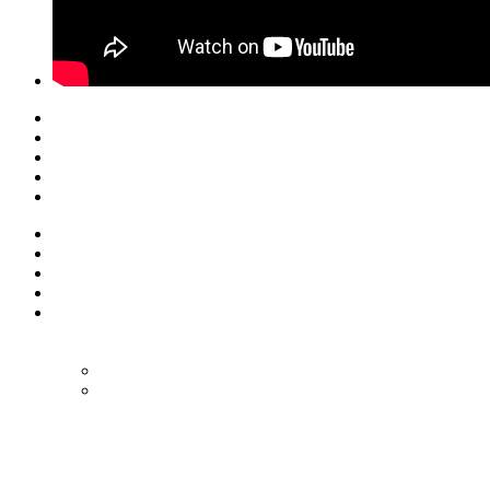
© Eurol Rallysport
Alle rechten
voorbehouden