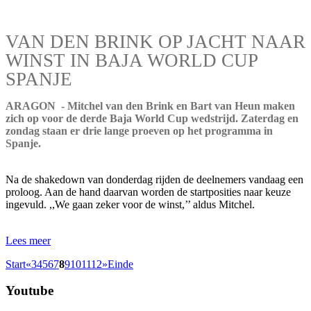
VAN DEN BRINK OP JACHT NAAR
WINST IN BAJA WORLD CUP
SPANJE
ARAGON - Mitchel van den Brink en Bart van Heun maken
zich op voor de derde Baja World Cup wedstrijd. Zaterdag en
zondag staan er drie lange proeven op het programma in
Spanje.
Na de shakedown van donderdag rijden de deelnemers vandaag een
proloog. Aan de hand daarvan worden de startposities naar keuze
ingevuld. ,,We gaan zeker voor de winst,’’ aldus Mitchel.
Lees meer
Start
«
3
4
5
6
7
8
9
10
11
12
»
Einde
Youtube