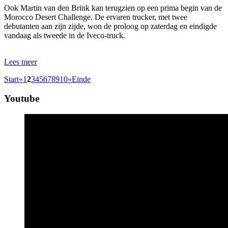
Ook Martin van den Brink kan terugzien op een prima begin van de
Morocco Desert Challenge. De ervaren trucker, met twee
debutanten aan zijn zijde, won de proloog op zaterdag en eindigde
vandaag als tweede in de Iveco-truck.
Lees meer
Start
«
1
2
3
4
5
6
7
8
9
10
»
Einde
Youtube