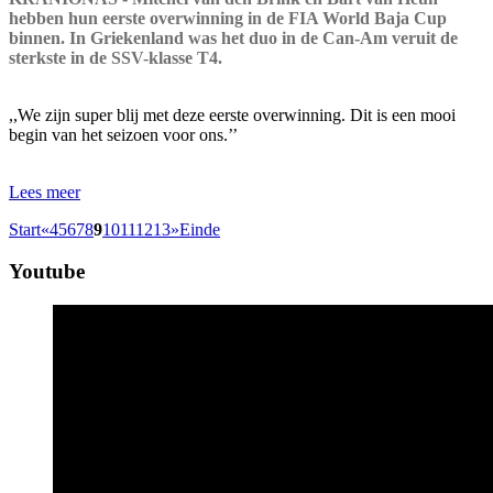
hebben hun eerste overwinning in de FIA World Baja Cup
binnen. In Griekenland was het duo in de Can-Am veruit de
sterkste in de SSV-klasse T4.
,,We zijn super blij met deze eerste overwinning. Dit is een mooi
begin van het seizoen voor ons.’’
Lees meer
Start
«
4
5
6
7
8
9
10
11
12
13
»
Einde
Youtube