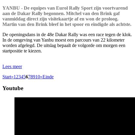
YANBU - De equipes van Eurol Rally Sport zijn voortvarend
aan de Dakar Rally begonnen. Mitchel van den Brink gaf
vanmiddag direct zijn visitekaartje af en won de proloog.
Martin van den Brink bleef in het spoor en eindigde als achtste.
De openingsdans in de 48e Dakar Rally was een race tegen de klok.
In de omgeving van Yanbu moest een parcours van 22 kilometer
worden afgelegd. De uitslag bepaalt de volgorde om morgen een
startpositie te kiezen.
Lees meer
Start
«
1
2
3
4
5
6
7
8
9
10
»
Einde
Youtube