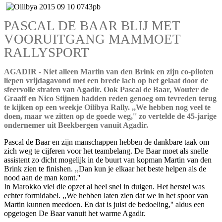
PASCAL DE BAAR BLIJ MET
VOORUITGANG MAMMOET
RALLYSPORT
AGADIR - Niet alleen Martin van den Brink en zijn co-piloten
liepen vrijdagavond met een brede lach op het gelaat door de
sfeervolle straten van Agadir. Ook Pascal de Baar, Wouter de
Graaff en Nico Stijnen hadden reden genoeg om tevreden terug
te kijken op een weekje Oilibya Rally. ,,We hebben nog veel te
doen, maar we zitten op de goede weg,'' zo vertelde de 45-jarige
ondernemer uit Beekbergen vanuit Agadir.
Pascal de Baar en zijn manschappen hebben de dankbare taak om
zich weg te cijferen voor het teambelang. De Baar moet als snelle
assistent zo dicht mogelijk in de buurt van kopman Martin van den
Brink zien te finishen. ,,Dan kun je elkaar het beste helpen als de
nood aan de man komt.''
In Marokko viel die opzet al heel snel in duigen. Het herstel was
echter formidabel. ,,We hebben laten zien dat we in het spoor van
Martin kunnen meedoen. En dat is juist de bedoeling,'' aldus een
opgetogen De Baar vanuit het warme Agadir.