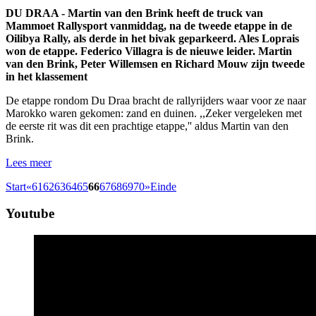
DU DRAA - Martin van den Brink heeft de truck van
Mammoet Rallysport vanmiddag, na de tweede etappe in de
Oilibya Rally, als derde in het bivak geparkeerd. Ales Loprais
won de etappe. Federico Villagra is de nieuwe leider.
Martin
van den Brink, Peter Willemsen en Richard Mouw zijn tweede
in het klassement
De etappe rondom Du Draa bracht de rallyrijders waar voor ze naar
Marokko waren gekomen: zand en duinen. ,,Zeker vergeleken met
de eerste rit was dit een prachtige etappe,'' aldus Martin van den
Brink.
Lees meer
Start
«
61
62
63
64
65
66
67
68
69
70
»
Einde
Youtube