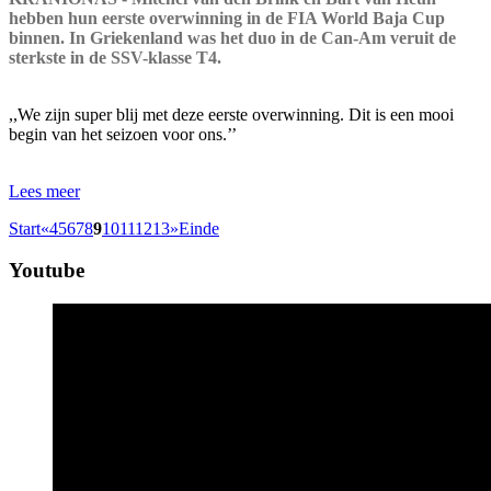
hebben hun eerste overwinning in de FIA World Baja Cup
binnen. In Griekenland was het duo in de Can-Am veruit de
sterkste in de SSV-klasse T4.
,,We zijn super blij met deze eerste overwinning. Dit is een mooi
begin van het seizoen voor ons.’’
Lees meer
Start
«
4
5
6
7
8
9
10
11
12
13
»
Einde
Youtube