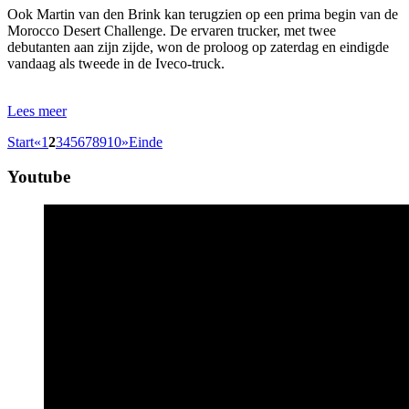
Ook Martin van den Brink kan terugzien op een prima begin van de
Morocco Desert Challenge. De ervaren trucker, met twee
debutanten aan zijn zijde, won de proloog op zaterdag en eindigde
vandaag als tweede in de Iveco-truck.
Lees meer
Start
«
1
2
3
4
5
6
7
8
9
10
»
Einde
Youtube