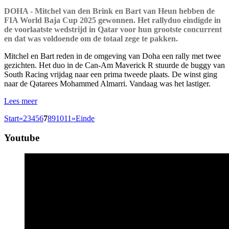
DOHA - Mitchel van den Brink en Bart van Heun hebben de
FIA World Baja Cup 2025 gewonnen. Het rallyduo eindigde in
de voorlaatste wedstrijd in Qatar voor hun grootste concurrent
en dat was voldoende om de totaal zege te pakken.
Mitchel en Bart reden in de omgeving van Doha een rally met twee
gezichten. Het duo in de Can-Am Maverick R stuurde de buggy van
South Racing vrijdag naar een prima tweede plaats. De winst ging
naar de Qatarees Mohammed Almarri. Vandaag was het lastiger.
Lees meer
Start
«
2
3
4
5
6
7
8
9
10
11
»
Einde
Youtube