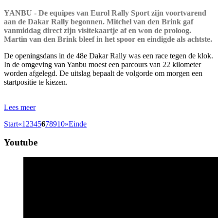
YANBU - De equipes van Eurol Rally Sport zijn voortvarend
aan de Dakar Rally begonnen. Mitchel van den Brink gaf
vanmiddag direct zijn visitekaartje af en won de proloog.
Martin van den Brink bleef in het spoor en eindigde als achtste.
De openingsdans in de 48e Dakar Rally was een race tegen de klok.
In de omgeving van Yanbu moest een parcours van 22 kilometer
worden afgelegd. De uitslag bepaalt de volgorde om morgen een
startpositie te kiezen.
Lees meer
Start
«
1
2
3
4
5
6
7
8
9
10
»
Einde
Youtube