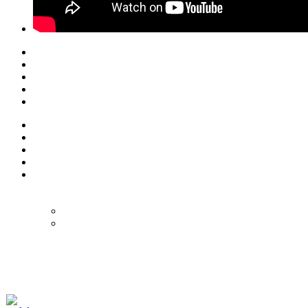
© Eurol Rallysport
Alle rechten
voorbehouden