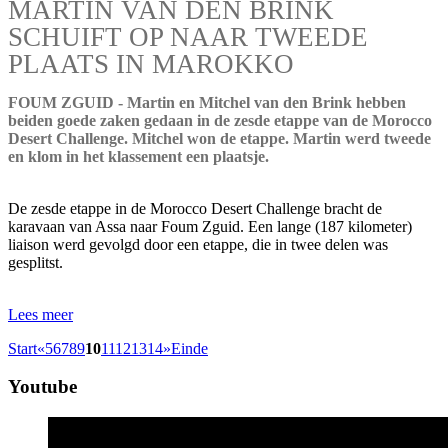
MARTIN VAN DEN BRINK
SCHUIFT OP NAAR TWEEDE
PLAATS IN MAROKKO
FOUM ZGUID - Martin en Mitchel van den Brink hebben
beiden goede zaken gedaan in de zesde etappe van de Morocco
Desert Challenge. Mitchel won de etappe. Martin werd tweede
en klom in het klassement een plaatsje.
De zesde etappe in de Morocco Desert Challenge bracht de
karavaan van Assa naar Foum Zguid. Een lange (187 kilometer)
liaison werd gevolgd door een etappe, die in twee delen was
gesplitst.
Lees meer
Start
«
5
6
7
8
9
10
11
12
13
14
»
Einde
Youtube