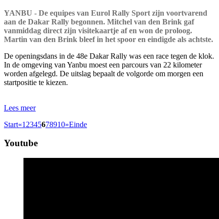
YANBU - De equipes van Eurol Rally Sport zijn voortvarend
aan de Dakar Rally begonnen. Mitchel van den Brink gaf
vanmiddag direct zijn visitekaartje af en won de proloog.
Martin van den Brink bleef in het spoor en eindigde als achtste.
De openingsdans in de 48e Dakar Rally was een race tegen de klok.
In de omgeving van Yanbu moest een parcours van 22 kilometer
worden afgelegd. De uitslag bepaalt de volgorde om morgen een
startpositie te kiezen.
Lees meer
Start
«
1
2
3
4
5
6
7
8
9
10
»
Einde
Youtube