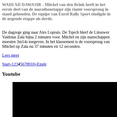
WADI AD DAWASIR - Mitchel van den Brink heeft in het
eerste deel van de marathonetappe zijn riante voorsprong in
stand gehouden. De equipe van Eurol Rally Sport eindigde in
de negende etappe als derde.
De dagzege ging naar Ales Loprais. De Tsjech bleef de Litouwer
Vaidotas Zala bijna 2 minuten voor. Mitchel en zijn manschappen
moesten 3m14s toegeven. In het klassement is de voorsprong van
Mitchel op Zala nu 37 minuten en 12 seconden.
Lees meer
Start
«
1
2
3
4
5
6
7
8
9
10
»
Einde
Youtube