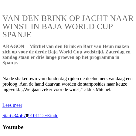
VAN DEN BRINK OP JACHT NAAR
WINST IN BAJA WORLD CUP
SPANJE
ARAGON - Mitchel van den Brink en Bart van Heun maken
zich op voor de derde Baja World Cup wedstrijd. Zaterdag en
zondag staan er drie lange proeven op het programma in
Spanje.
Na de shakedown van donderdag rijden de deelnemers vandaag een
proloog. Aan de hand daarvan worden de startposities naar keuze
ingevuld. ,,We gaan zeker voor de winst,’’ aldus Mitchel.
Lees meer
Start
«
3
4
5
6
7
8
9
10
11
12
»
Einde
Youtube