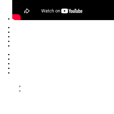
© Eurol Rallysport
Alle rechten
voorbehouden