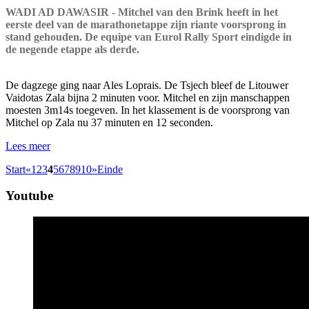
WADI AD DAWASIR - Mitchel van den Brink heeft in het
eerste deel van de marathonetappe zijn riante voorsprong in
stand gehouden. De equipe van Eurol Rally Sport eindigde in
de negende etappe als derde.
De dagzege ging naar Ales Loprais. De Tsjech bleef de Litouwer
Vaidotas Zala bijna 2 minuten voor. Mitchel en zijn manschappen
moesten 3m14s toegeven. In het klassement is de voorsprong van
Mitchel op Zala nu 37 minuten en 12 seconden.
Lees meer
Start
«
1
2
3
4
5
6
7
8
9
10
»
Einde
Youtube