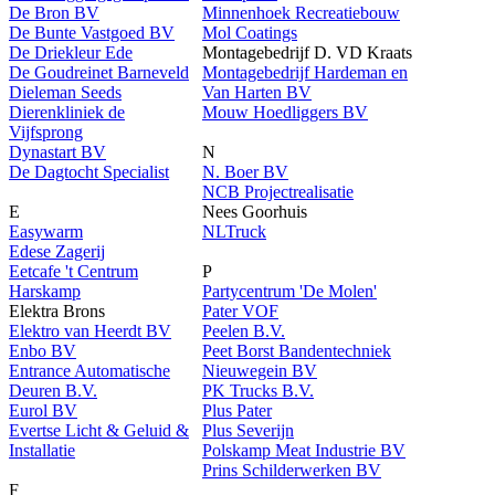
De Bron BV
Minnenhoek Recreatiebouw
De Bunte Vastgoed BV
Mol Coatings
De Driekleur Ede
Montagebedrijf D. VD Kraats
De Goudreinet Barneveld
Montagebedrijf Hardeman en
Dieleman Seeds
Van Harten BV
Dierenkliniek de
Mouw Hoedliggers BV
Vijfsprong
Dynastart BV
N
De Dagtocht Specialist
N. Boer BV
NCB Projectrealisatie
E
Nees Goorhuis
Easywarm
NLTruck
Edese Zagerij
Eetcafe 't Centrum
P
Harskamp
Partycentrum 'De Molen'
Elektra Brons
Pater VOF
Elektro van Heerdt BV
Peelen B.V.
Enbo BV
Peet Borst Bandentechniek
Entrance Automatische
Nieuwegein BV
Deuren B.V.
PK Trucks B.V.
Eurol BV
Plus Pater
Evertse Licht & Geluid &
Plus Severijn
Installatie
Polskamp Meat Industrie BV
Prins Schilderwerken BV
F