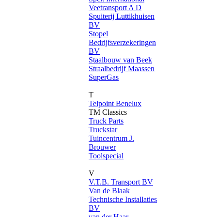
Veetransport A D
Spuiterij Luttikhuisen
BV
Stopel
Bedrijfsverzekeringen
BV
Staalbouw van Beek
Straalbedrijf Maassen
SuperGas
T
Telpoint Benelux
TM Classics
Truck Parts
Truckstar
Tuincentrum J.
Brouwer
Toolspecial
V
V.T.B. Transport BV
Van de Blaak
Technische Installaties
BV
van der Haar