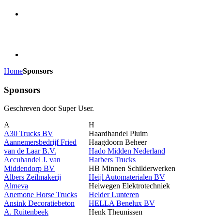
Home
Sponsors
Sponsors
Geschreven door Super User.
A
H
A30 Trucks BV
Haardhandel Pluim
Aannemersbedrijf Fried
Haagdoorn Beheer
van de Laar B.V.
Hado Midden Nederland
Accuhandel J. van
Harbers Trucks
Middendorp BV
HB Minnen Schilderwerken
Albers Zeilmakerij
Heijl Automaterialen BV
Almeva
Heiwegen Elektrotechniek
Anemone Horse Trucks
Helder Lunteren
Ansink Decoratiebeton
HELLA Benelux BV
A. Ruitenbeek
Henk Theunissen