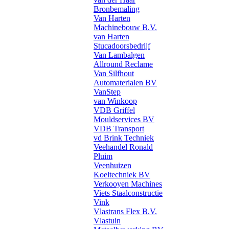
Bronbemaling
Van Harten
Machinebouw B.V.
van Harten
Stucadoorsbedrijf
Van Lambalgen
Allround Reclame
Van Silfhout
Automaterialen BV
VanStep
van Winkoop
VDB Griffel
Mouldservices BV
VDB Transport
vd Brink Techniek
Veehandel Ronald
Pluim
Veenhuizen
Koeltechniek BV
Verkooyen Machines
Viets Staalconstructie
Vink
Vlastrans Flex B.V.
Vlastuin