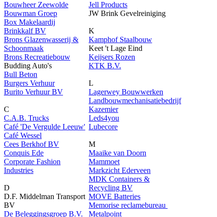
Bouwheer Zeewolde
Jell Products
Bouwman Groep
JW Brink Gevelreiniging
Box Makelaardij
Brinkkalf BV
K
Brons Glazenwasserij &
Kamphof Staalbouw
Schoonmaak
Keet 't Lage Eind
Brons Recreatiebouw
Keijsers Rozen
Budding Auto's
KTK B.V.
Bull Beton
Burgers Verhuur
L
Burito Verhuur BV
Lagerwey Bouwwerken
Landbouwmechanisatiebedrijf
C
Kazemier
C.A.B. Trucks
Leds4you
Café 'De Vergulde Leeuw'
Lubecore
Café Wessel
Cees Berkhof BV
M
Conquis Ede
Maaike van Doorn
Corporate Fashion
Mammoet
Industries
Markzicht Ederveen
MDK Containers &
D
Recycling BV
D.F. Middelman Transport
MOVE Batteries
BV
Memorise reclamebureau
De Beleggingsgroep B.V.
Metalpoint