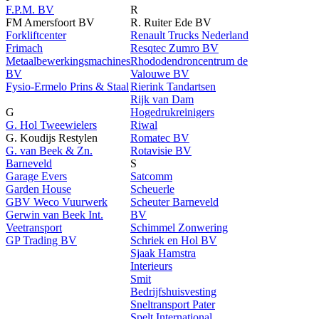
F.P.M. BV
R
FM Amersfoort BV
R. Ruiter Ede BV
Forkliftcenter
Renault Trucks Nederland
Frimach
Resqtec Zumro BV
Metaalbewerkingsmachines
Rhododendroncentrum de
BV
Valouwe BV
Fysio-Ermelo Prins & Staal
Rierink Tandartsen
Rijk van Dam
G
Hogedrukreinigers
G. Hol Tweewielers
Riwal
G. Koudijs Restylen
Romatec BV
G. van Beek & Zn.
Rotavisie BV
Barneveld
S
Garage Evers
Satcomm
Garden House
Scheuerle
GBV Weco Vuurwerk
Scheuter Barneveld
Gerwin van Beek Int.
BV
Veetransport
Schimmel Zonwering
GP Trading BV
Schriek en Hol BV
Sjaak Hamstra
Interieurs
Smit
Bedrijfshuisvesting
Sneltransport Pater
Spelt International