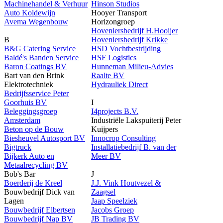
Machinehandel & Verhuur
Hinson Studios
Auto Koldewijn
Hooyer Transport
Avema Wegenbouw
Horizongroep
Hoveniersbedrijf H.Hooijer
B
Hoveniersbedrijf Krikke
B&G Catering Service
HSD Vochtbestrijding
Baldé's Banden Service
HSF Logistics
Baron Coatings BV
Hunneman Milieu-Advies
Bart van den Brink
Raalte BV
Elektrotechniek
Hydrauliek Direct
Bedrijfsservice Peter
Goorhuis BV
I
Beleggingsgroep
I4projects B.V.
Amsterdam
Industriële Lakspuiterij Peter
Beton op de Bouw
Kuijpers
Biesheuvel Autosport BV
Innocrop Consulting
Bigtruck
Installatiebedrijf B. van der
Bijkerk Auto en
Meer BV
Metaalrecycling BV
Bob's Bar
J
Boerderij de Kreel
J.J. Vink Houtvezel &
Bouwbedrijf Dick van
Zaagsel
Lagen
Jaap Speelziek
Bouwbedrijf Elbertsen
Jacobs Groep
Bouwbedrijf Nap BV
JB Trading BV