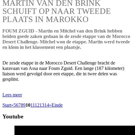
MARTIN VAN DEN BRINK
SCHUIFT OP NAAR TWEEDE
PLAATS IN MAROKKO
FOUM ZGUID - Martin en Mitchel van den Brink hebben
beiden goede zaken gedaan in de zesde etappe van de Morocco
Desert Challenge. Mitchel won de etappe. Martin werd tweede
en klom in het klassement een plaatsje.
De zesde etappe in de Morocco Desert Challenge bracht de
karavaan van Assa naar Foum Zguid. Een lange (187 kilometer)
liaison werd gevolgd door een etappe, die in twee delen was
gesplitst.
Lees meer
Start
«
5
6
7
8
9
10
11
12
13
14
»
Einde
Youtube