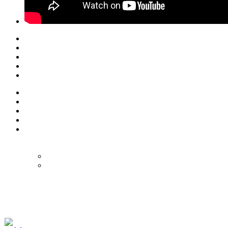
© Eurol Rallysport
Alle rechten
voorbehouden