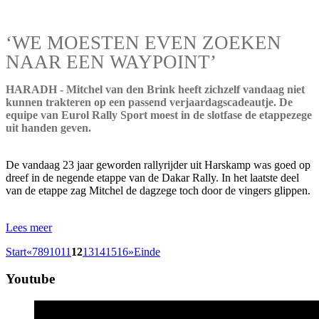
‘WE MOESTEN EVEN ZOEKEN
NAAR EEN WAYPOINT’
HARADH - Mitchel van den Brink heeft zichzelf vandaag niet
kunnen trakteren op een passend verjaardagscadeautje. De
equipe van Eurol Rally Sport moest in de slotfase de etappezege
uit handen geven.
De vandaag 23 jaar geworden rallyrijder uit Harskamp was goed op
dreef in de negende etappe van de Dakar Rally. In het laatste deel
van de etappe zag Mitchel de dagzege toch door de vingers glippen.
Lees meer
Start
«
7
8
9
10
11
12
13
14
15
16
»
Einde
Youtube