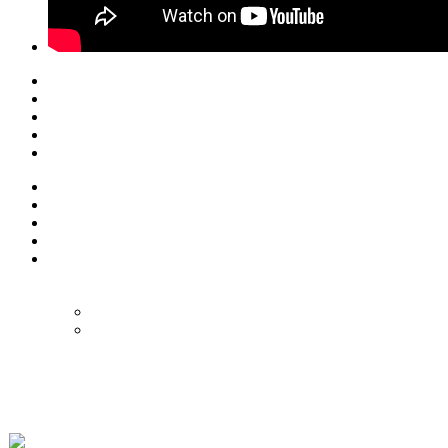
© Eurol Rallysport
Alle rechten
voorbehouden