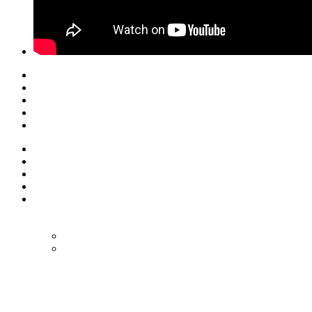
© Eurol Rallysport
Alle rechten
voorbehouden