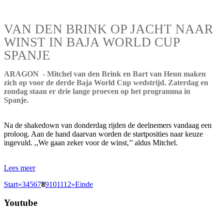
VAN DEN BRINK OP JACHT NAAR
WINST IN BAJA WORLD CUP
SPANJE
ARAGON - Mitchel van den Brink en Bart van Heun maken
zich op voor de derde Baja World Cup wedstrijd. Zaterdag en
zondag staan er drie lange proeven op het programma in
Spanje.
Na de shakedown van donderdag rijden de deelnemers vandaag een
proloog. Aan de hand daarvan worden de startposities naar keuze
ingevuld. ,,We gaan zeker voor de winst,’’ aldus Mitchel.
Lees meer
Start
«
3
4
5
6
7
8
9
10
11
12
»
Einde
Youtube