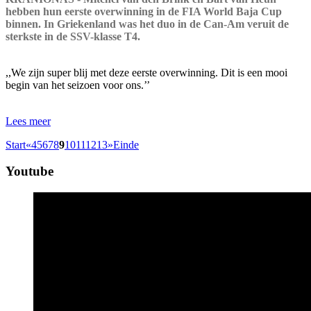
hebben hun eerste overwinning in de FIA World Baja Cup
binnen. In Griekenland was het duo in de Can-Am veruit de
sterkste in de SSV-klasse T4.
,,We zijn super blij met deze eerste overwinning. Dit is een mooi
begin van het seizoen voor ons.’’
Lees meer
Start
«
4
5
6
7
8
9
10
11
12
13
»
Einde
Youtube