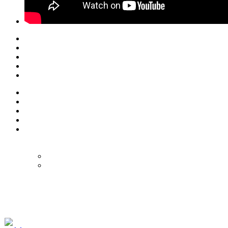
© Eurol Rallysport
Alle rechten
voorbehouden