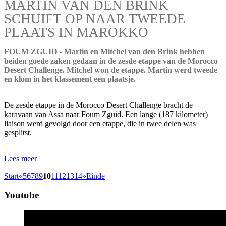
MARTIN VAN DEN BRINK
SCHUIFT OP NAAR TWEEDE
PLAATS IN MAROKKO
FOUM ZGUID - Martin en Mitchel van den Brink hebben
beiden goede zaken gedaan in de zesde etappe van de Morocco
Desert Challenge. Mitchel won de etappe. Martin werd tweede
en klom in het klassement een plaatsje.
De zesde etappe in de Morocco Desert Challenge bracht de
karavaan van Assa naar Foum Zguid. Een lange (187 kilometer)
liaison werd gevolgd door een etappe, die in twee delen was
gesplitst.
Lees meer
Start
«
5
6
7
8
9
10
11
12
13
14
»
Einde
Youtube