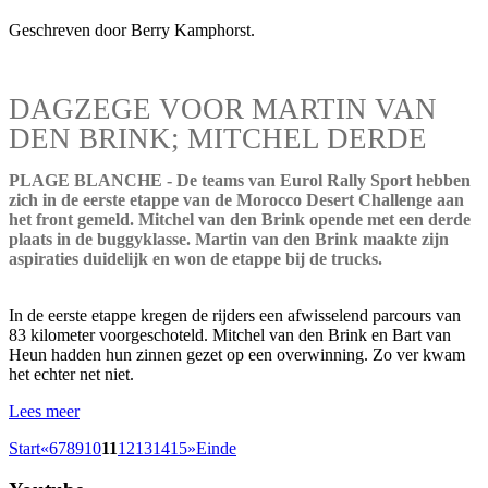
Geschreven door Berry Kamphorst.
DAGZEGE VOOR MARTIN VAN
DEN BRINK; MITCHEL DERDE
PLAGE BLANCHE - De teams van Eurol Rally Sport hebben
zich in de eerste etappe van de Morocco Desert Challenge aan
het front gemeld. Mitchel van den Brink opende met een derde
plaats in de buggyklasse. Martin van den Brink maakte zijn
aspiraties duidelijk en won de etappe bij de trucks.
In de eerste etappe kregen de rijders een afwisselend parcours van
83 kilometer voorgeschoteld. Mitchel van den Brink en Bart van
Heun hadden hun zinnen gezet op een overwinning. Zo ver kwam
het echter net niet.
Lees meer
Start
«
6
7
8
9
10
11
12
13
14
15
»
Einde