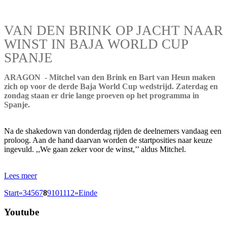
VAN DEN BRINK OP JACHT NAAR
WINST IN BAJA WORLD CUP
SPANJE
ARAGON - Mitchel van den Brink en Bart van Heun maken
zich op voor de derde Baja World Cup wedstrijd. Zaterdag en
zondag staan er drie lange proeven op het programma in
Spanje.
Na de shakedown van donderdag rijden de deelnemers vandaag een
proloog. Aan de hand daarvan worden de startposities naar keuze
ingevuld. ,,We gaan zeker voor de winst,’’ aldus Mitchel.
Lees meer
Start
«
3
4
5
6
7
8
9
10
11
12
»
Einde
Youtube