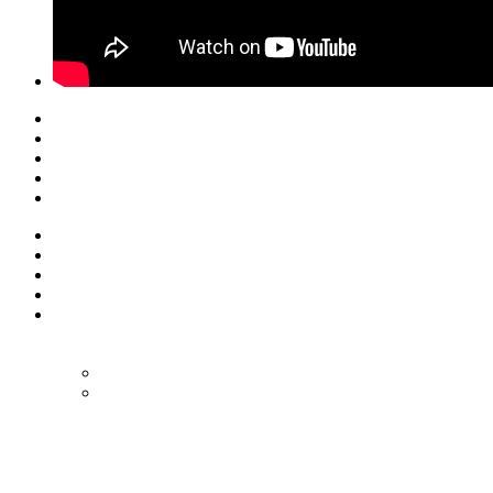
© Eurol Rallysport
Alle rechten
voorbehouden