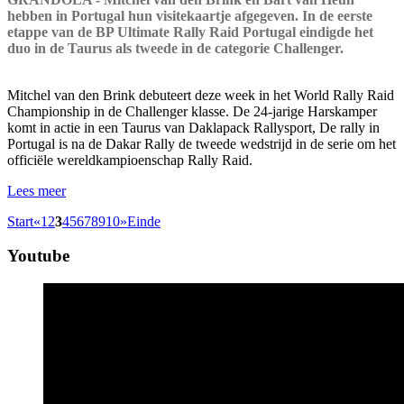
hebben in Portugal hun visitekaartje afgegeven. In de eerste
etappe van de BP Ultimate Rally Raid Portugal eindigde het
duo in de Taurus als tweede in de categorie Challenger.
Mitchel van den Brink debuteert deze week in het World Rally Raid
Championship in de Challenger klasse. De 24-jarige Harskamper
komt in actie in een Taurus van Daklapack Rallysport, De rally in
Portugal is na de Dakar Rally de tweede wedstrijd in de serie om het
officiële wereldkampioenschap Rally Raid.
Lees meer
Start
«
1
2
3
4
5
6
7
8
9
10
»
Einde
Youtube