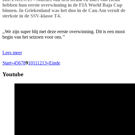
hebben hun eerste overwinning in de FIA World Baja Cup
binnen. In Griekenland was het duo in de Can-Am veruit de
sterkste in de SSV-klasse T4.
,,We zijn super blij met deze eerste overwinning. Dit is een mooi
begin van het seizoen voor ons.’’
Lees meer
Start
«
4
5
6
7
8
9
10
11
12
13
»
Einde
Youtube