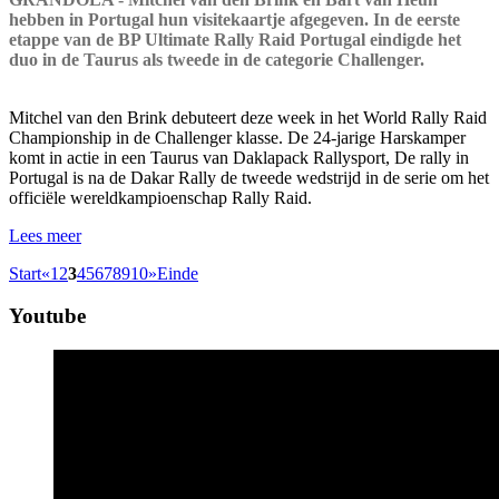
hebben in Portugal hun visitekaartje afgegeven. In de eerste
etappe van de BP Ultimate Rally Raid Portugal eindigde het
duo in de Taurus als tweede in de categorie Challenger.
Mitchel van den Brink debuteert deze week in het World Rally Raid
Championship in de Challenger klasse. De 24-jarige Harskamper
komt in actie in een Taurus van Daklapack Rallysport, De rally in
Portugal is na de Dakar Rally de tweede wedstrijd in de serie om het
officiële wereldkampioenschap Rally Raid.
Lees meer
Start
«
1
2
3
4
5
6
7
8
9
10
»
Einde
Youtube