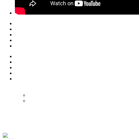
© Eurol Rallysport
Alle rechten
voorbehouden