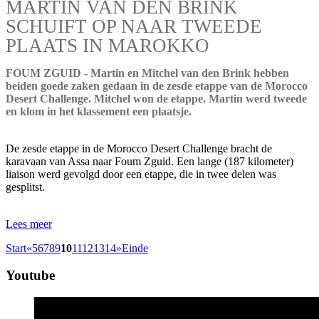
MARTIN VAN DEN BRINK
SCHUIFT OP NAAR TWEEDE
PLAATS IN MAROKKO
FOUM ZGUID - Martin en Mitchel van den Brink hebben
beiden goede zaken gedaan in de zesde etappe van de Morocco
Desert Challenge. Mitchel won de etappe. Martin werd tweede
en klom in het klassement een plaatsje.
De zesde etappe in de Morocco Desert Challenge bracht de
karavaan van Assa naar Foum Zguid. Een lange (187 kilometer)
liaison werd gevolgd door een etappe, die in twee delen was
gesplitst.
Lees meer
Start
«
5
6
7
8
9
10
11
12
13
14
»
Einde
Youtube