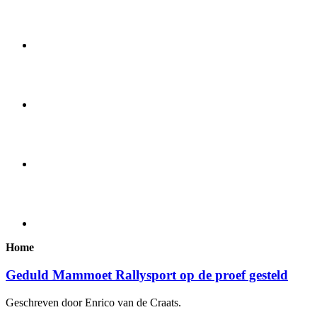
Home
Geduld Mammoet Rallysport op de proef gesteld
Geschreven door Enrico van de Craats.