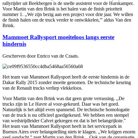
rallyrijder uit Beekbergen is de snelle assistent voor de Harskamper.
Voor Martin van den Brink is het halen van de finish prioriteit
nummer 1. ,,We zijn bezig aan een project voor drie jaar. We willen
de finish halen om de truck verder te ontwikkelen,''' aldus Van den
Brink.
Mammoet Rallysport moeiteloos langs eerste
hindernis
Geschreven door Enrico van de Craats.
Het team van Mammoet Rallysport heeft de eerste hindernis in de
Dakar Rally 2015 zonder moeite genomen. De technische keuring
van de Renault trucks verliep vlekkeloos.
Voor Martin van den Brink was dat geen grote verrassing. ,,De
trucks zijn in Le Havre al voor-gekeurd. Daar was het goed.
Natuurlijk is het altijd even spannend. De technische homologatie
van de truck is nu officieel goedgekeurd. We hebben een stempel
van wedstrijdleider Calvet gekregen en dat is het belangrijkste.''
Het team van Mammoet Rallysport heeft in het servicepark in
Buenos Aires over belangstelling niets te klagen. ,,We krijgen enorm
veel aandacht,'' zegt Martin van den Brink. ,,Ook van de organisatie