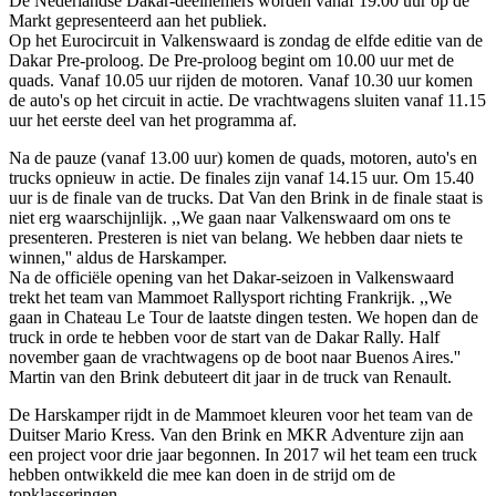
De Nederlandse Dakar-deelnemers worden vanaf 19.00 uur op de
Markt gepresenteerd aan het publiek.
Op het Eurocircuit in Valkenswaard is zondag de elfde editie van de
Dakar Pre-proloog. De Pre-proloog begint om 10.00 uur met de
quads. Vanaf 10.05 uur rijden de motoren. Vanaf 10.30 uur komen
de auto's op het circuit in actie. De vrachtwagens sluiten vanaf 11.15
uur het eerste deel van het programma af.
Na de pauze (vanaf 13.00 uur) komen de quads, motoren, auto's en
trucks opnieuw in actie. De finales zijn vanaf 14.15 uur. Om 15.40
uur is de finale van de trucks. Dat Van den Brink in de finale staat is
niet erg waarschijnlijk. ,,We gaan naar Valkenswaard om ons te
presenteren. Presteren is niet van belang. We hebben daar niets te
winnen,'' aldus de Harskamper.
Na de officiële opening van het Dakar-seizoen in Valkenswaard
trekt het team van Mammoet Rallysport richting Frankrijk. ,,We
gaan in Chateau Le Tour de laatste dingen testen. We hopen dan de
truck in orde te hebben voor de start van de Dakar Rally. Half
november gaan de vrachtwagens op de boot naar Buenos Aires.''
Martin van den Brink debuteert dit jaar in de truck van Renault.
De Harskamper rijdt in de Mammoet kleuren voor het team van de
Duitser Mario Kress. Van den Brink en MKR Adventure zijn aan
een project voor drie jaar begonnen. In 2017 wil het team een truck
hebben ontwikkeld die mee kan doen in de strijd om de
topklasseringen.