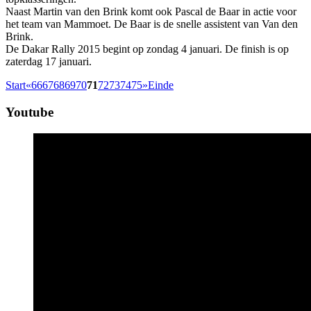
Naast Martin van den Brink komt ook Pascal de Baar in actie voor
het team van Mammoet. De Baar is de snelle assistent van Van den
Brink.
De Dakar Rally 2015 begint op zondag 4 januari. De finish is op
zaterdag 17 januari.
Start
«
66
67
68
69
70
71
72
73
74
75
»
Einde
Youtube