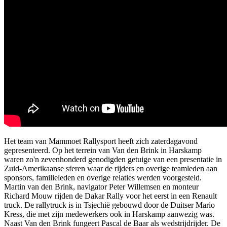
Het team van Mammoet Rallysport heeft zich zaterdagavond
gepresenteerd. Op het terrein van Van den Brink in Harskamp
waren zo'n zevenhonderd genodigden getuige van een presentatie in
Zuid-Amerikaanse sferen waar de rijders en overige teamleden aan
sponsors, familieleden en overige relaties werden voorgesteld.
Martin van den Brink, navigator Peter Willemsen en monteur
Richard Mouw rijden de Dakar Rally voor het eerst in een Renault
truck. De rallytruck is in Tsjechië gebouwd door de Duitser Mario
Kress, die met zijn medewerkers ook in Harskamp aanwezig was.
Naast Van den Brink fungeert Pascal de Baar als wedstrijdrijder. De