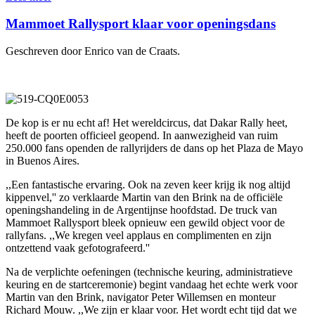
Mammoet Rallysport klaar voor openingsdans
Geschreven door Enrico van de Craats.
De kop is er nu echt af! Het wereldcircus, dat Dakar Rally heet,
heeft de poorten officieel geopend. In aanwezigheid van ruim
250.000 fans openden de rallyrijders de dans op het Plaza de Mayo
in Buenos Aires.
,,Een fantastische ervaring. Ook na zeven keer krijg ik nog altijd
kippenvel,'' zo verklaarde Martin van den Brink na de officiële
openingshandeling in de Argentijnse hoofdstad. De truck van
Mammoet Rallysport bleek opnieuw een gewild object voor de
rallyfans. ,,We kregen veel applaus en complimenten en zijn
ontzettend vaak gefotografeerd.''
Na de verplichte oefeningen (technische keuring, administratieve
keuring en de startceremonie) begint vandaag het echte werk voor
Martin van den Brink, navigator Peter Willemsen en monteur
Richard Mouw. ,,We zijn er klaar voor. Het wordt echt tijd dat we