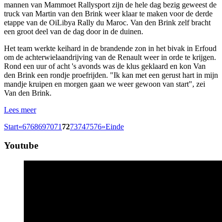
mannen van Mammoet Rallysport zijn de hele dag bezig geweest de
truck van Martin van den Brink weer klaar te maken voor de derde
etappe van de OiLibya Rally du Maroc. Van den Brink zelf bracht
een groot deel van de dag door in de duinen.
Het team werkte keihard in de brandende zon in het bivak in Erfoud
om de achterwielaandrijving van de Renault weer in orde te krijgen.
Rond een uur of acht 's avonds was de klus geklaard en kon Van
den Brink een rondje proefrijden. "Ik kan met een gerust hart in mijn
mandje kruipen en morgen gaan we weer gewoon van start", zei
Van den Brink.
Lees meer
Start
«
67
68
69
70
71
72
73
74
75
76
»
Einde
Youtube