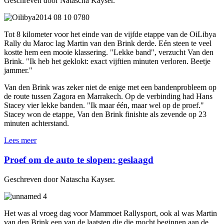
Geschreven door Natascha Kayser.
Tot 8 kilometer voor het einde van de vijfde etappe van de OiLibya
Rally du Maroc lag Martin van den Brink derde. Eén steen te veel
kostte hem een mooie klassering. "Lekke band", verzucht Van den
Brink. "Ik heb het geklokt: exact vijftien minuten verloren. Beetje
jammer."
Van den Brink was zeker niet de enige met een bandenprobleem op
de route tussen Zagora en Marrakech. Op de verbinding had Hans
Stacey vier lekke banden. "Ik maar één, maar wel op de proef."
Stacey won de etappe, Van den Brink finishte als zevende op 23
minuten achterstand.
Lees meer
Proef om de auto te slopen: geslaagd
Geschreven door Natascha Kayser.
Het was al vroeg dag voor Mammoet Rallysport, ook al was Martin
van den Brink een van de laatsten die die mocht beginnen aan de