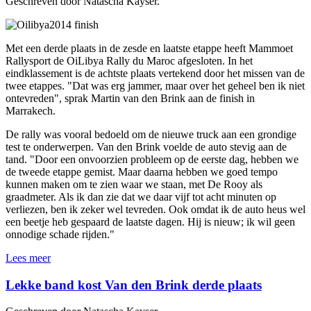
Geschreven door Natascha Kayser.
Met een derde plaats in de zesde en laatste etappe heeft Mammoet
Rallysport de OiLibya Rally du Maroc afgesloten. In het
eindklassement is de achtste plaats vertekend door het missen van de
twee etappes. "Dat was erg jammer, maar over het geheel ben ik niet
ontevreden", sprak Martin van den Brink aan de finish in
Marrakech.
De rally was vooral bedoeld om de nieuwe truck aan een grondige
test te onderwerpen. Van den Brink voelde de auto stevig aan de
tand. "Door een onvoorzien probleem op de eerste dag, hebben we
de tweede etappe gemist. Maar daarna hebben we goed tempo
kunnen maken om te zien waar we staan, met De Rooy als
graadmeter. Als ik dan zie dat we daar vijf tot acht minuten op
verliezen, ben ik zeker wel tevreden. Ook omdat ik de auto heus wel
een beetje heb gespaard de laatste dagen. Hij is nieuw; ik wil geen
onnodige schade rijden."
Lees meer
Lekke band kost Van den Brink derde plaats