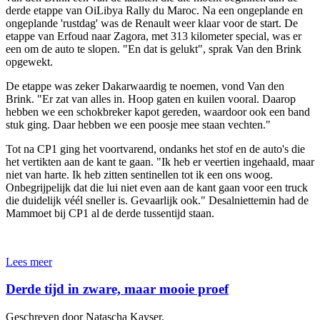
derde etappe van OiLibya Rally du Maroc. Na een ongeplande en
ongeplande 'rustdag' was de Renault weer klaar voor de start. De
etappe van Erfoud naar Zagora, met 313 kilometer special, was er
een om de auto te slopen. "En dat is gelukt", sprak Van den Brink
opgewekt.
De etappe was zeker Dakarwaardig te noemen, vond Van den
Brink. "Er zat van alles in. Hoop gaten en kuilen vooral. Daarop
hebben we een schokbreker kapot gereden, waardoor ook een band
stuk ging. Daar hebben we een poosje mee staan vechten."
Tot na CP1 ging het voortvarend, ondanks het stof en de auto's die
het vertikten aan de kant te gaan. "Ik heb er veertien ingehaald, maar
niet van harte. Ik heb zitten sentinellen tot ik een ons woog.
Onbegrijpelijk dat die lui niet even aan de kant gaan voor een truck
die duidelijk véél sneller is. Gevaarlijk ook." Desalniettemin had de
Mammoet bij CP1 al de derde tussentijd staan.
Lees meer
Derde tijd in zware, maar mooie proef
Geschreven door Natascha Kayser.