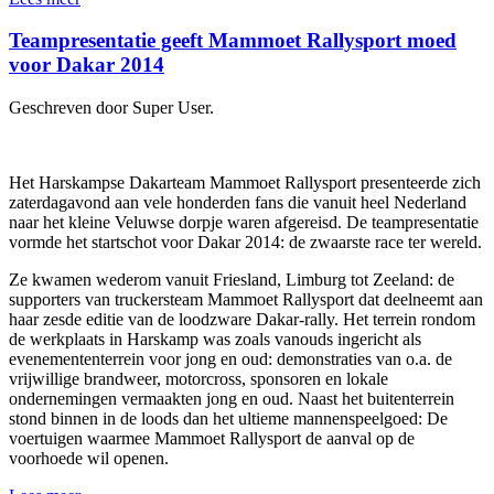
Teampresentatie geeft Mammoet Rallysport moed
voor Dakar 2014
Geschreven door Super User.
Het Harskampse Dakarteam Mammoet Rallysport presenteerde zich
zaterdagavond aan vele honderden fans die vanuit heel Nederland
naar het kleine Veluwse dorpje waren afgereisd. De teampresentatie
vormde het startschot voor Dakar 2014: de zwaarste race ter wereld.
Ze kwamen wederom vanuit Friesland, Limburg tot Zeeland: de
supporters van truckersteam Mammoet Rallysport dat deelneemt aan
haar zesde editie van de loodzware Dakar-rally. Het terrein rondom
de werkplaats in Harskamp was zoals vanouds ingericht als
evenemententerrein voor jong en oud: demonstraties van o.a. de
vrijwillige brandweer, motorcross, sponsoren en lokale
ondernemingen vermaakten jong en oud. Naast het buitenterrein
stond binnen in de loods dan het ultieme mannenspeelgoed: De
voertuigen waarmee Mammoet Rallysport de aanval op de
voorhoede wil openen.