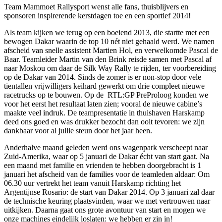
Team Mammoet Rallysport wenst alle fans, thuisblijvers en
sponsoren inspirerende kerstdagen toe en een sportief 2014!
Als team kijken we terug op een boeiend 2013, die startte met een
bewogen Dakar waarin de top 10 nét niet gehaald werd. We namen
afscheid van snelle assistent Martien Hol, en verwelkomde Pascal de
Baar. Teamleider Martin van den Brink reisde samen met Pascal af
naar Moskou om daar de Silk Way Rally te rijden, ter voorbereiding
op de Dakar van 2014. Sinds de zomer is er non-stop door vele
tientallen vrijwilligers keihard gewerkt om drie compleet nieuwe
racetrucks op te bouwen. Op de RTL:GP PreProloog konden we
voor het eerst het resultaat laten zien; vooral de nieuwe cabine’s
maakte veel indruk. De teampresentatie in thuishaven Harskamp
deed ons goed en was drukker bezocht dan ooit tevoren: we zijn
dankbaar voor al jullie steun door het jaar heen.
Anderhalve maand geleden werd ons wagenpark verscheept naar
Zuid-Amerika, waar op 5 januari de Dakar écht van start gaat. Na
een maand met familie en vrienden te hebben doorgebracht is 1
januari het afscheid van de families voor de teamleden aldaar: Om
06.30 uur vertrekt het team vanuit Harskamp richting het
Argentijnse Rosario: de start van Dakar 2014. Op 3 januari zal daar
de technische keuring plaatsvinden, waar we met vertrouwen naar
uitkijken. Daarna gaat ons grote avontuur van start en mogen we
onze machines eindelijk loslaten: we hebben er zin in!