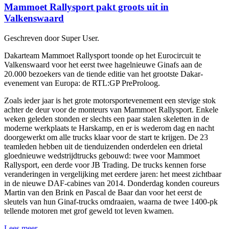
Mammoet Rallysport pakt groots uit in
Valkenswaard
Geschreven door Super User.
Dakarteam Mammoet Rallysport toonde op het Eurocircuit te
Valkenswaard voor het eerst twee hagelnieuwe Ginafs aan de
20.000 bezoekers van de tiende editie van het grootste Dakar-
evenement van Europa: de RTL:GP PreProloog.
Zoals ieder jaar is het grote motorsportevenement een stevige stok
achter de deur voor de monteurs van Mammoet Rallysport. Enkele
weken geleden stonden er slechts een paar stalen skeletten in de
moderne werkplaats te Harskamp, en er is wederom dag en nacht
doorgewerkt om alle trucks klaar voor de start te krijgen. De 23
teamleden hebben uit de tienduizenden onderdelen een drietal
gloednieuwe wedstrijdtrucks gebouwd: twee voor Mammoet
Rallysport, een derde voor JB Trading. De trucks kennen forse
veranderingen in vergelijking met eerdere jaren: het meest zichtbaar
in de nieuwe DAF-cabines van 2014. Donderdag konden coureurs
Martin van den Brink en Pascal de Baar dan voor het eerst de
sleutels van hun Ginaf-trucks omdraaien, waarna de twee 1400-pk
tellende motoren met grof geweld tot leven kwamen.
Lees meer