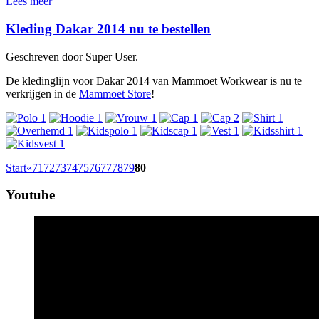
Lees meer
Kleding Dakar 2014 nu te bestellen
Geschreven door Super User.
De kledinglijn voor Dakar 2014 van Mammoet Workwear is nu te
verkrijgen in de
Mammoet Store
!
Start
«
71
72
73
74
75
76
77
78
79
80
Youtube