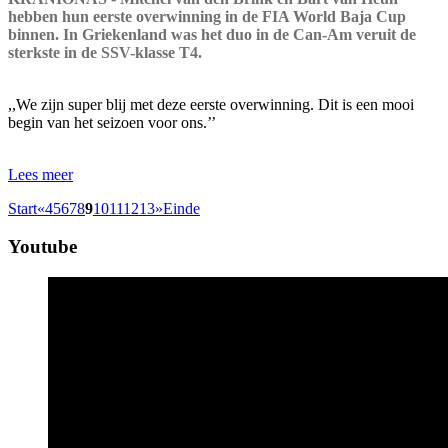
hebben hun eerste overwinning in de FIA World Baja Cup
binnen. In Griekenland was het duo in de Can-Am veruit de
sterkste in de SSV-klasse T4.
,,We zijn super blij met deze eerste overwinning. Dit is een mooi
begin van het seizoen voor ons.’’
Lees meer
Start
«
4
5
6
7
8
9
10
11
12
13
»
Einde
Youtube