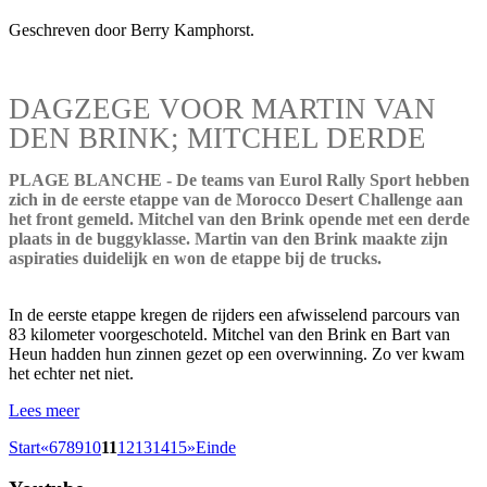
Geschreven door Berry Kamphorst.
DAGZEGE VOOR MARTIN VAN
DEN BRINK; MITCHEL DERDE
PLAGE BLANCHE - De teams van Eurol Rally Sport hebben
zich in de eerste etappe van de Morocco Desert Challenge aan
het front gemeld. Mitchel van den Brink opende met een derde
plaats in de buggyklasse. Martin van den Brink maakte zijn
aspiraties duidelijk en won de etappe bij de trucks.
In de eerste etappe kregen de rijders een afwisselend parcours van
83 kilometer voorgeschoteld. Mitchel van den Brink en Bart van
Heun hadden hun zinnen gezet op een overwinning. Zo ver kwam
het echter net niet.
Lees meer
Start
«
6
7
8
9
10
11
12
13
14
15
»
Einde