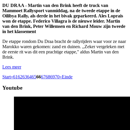
DU DRAA - Martin van den Brink heeft de truck van
Mammoet Rallysport vanmiddag, na de tweede etappe in de
Oilibya Rally, als derde in het bivak geparkeerd. Ales Loprais
won de etappe. Federico Villagra is de nieuwe leider.
Martin
van den Brink, Peter Willemsen en Richard Mouw zijn tweede
in het klassement
De etappe rondom Du Draa bracht de rallyrijders waar voor ze naar
Marokko waren gekomen: zand en duinen. ,,Zeker vergeleken met
de eerste rit was dit een prachtige etappe,'' aldus Martin van den
Brink.
Lees meer
Start
«
61
62
63
64
65
66
67
68
69
70
»
Einde
Youtube