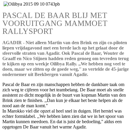
PASCAL DE BAAR BLIJ MET
VOORUITGANG MAMMOET
RALLYSPORT
AGADIR - Niet alleen Martin van den Brink en zijn co-piloten
liepen vrijdagavond met een brede lach op het gelaat door de
sfeervolle straten van Agadir. Ook Pascal de Baar, Wouter de
Graaff en Nico Stijnen hadden reden genoeg om tevreden terug
te kijken op een weekje Oilibya Rally. ,,We hebben nog veel te
doen, maar we zitten op de goede weg,'' zo vertelde de 45-jarige
ondernemer uit Beekbergen vanuit Agadir.
Pascal de Baar en zijn manschappen hebben de dankbare taak om
zich weg te cijferen voor het teambelang. De Baar moet als snelle
assistent zo dicht mogelijk in de buurt van kopman Martin van den
Brink zien te finishen. ,,Dan kun je elkaar het beste helpen als de
nood aan de man komt.''
In Marokko viel die opzet al heel snel in duigen. Het herstel was
echter formidabel. ,,We hebben laten zien dat we in het spoor van
Martin kunnen meedoen. En dat is juist de bedoeling,'' aldus een
opgetogen De Baar vanuit het warme Agadir.