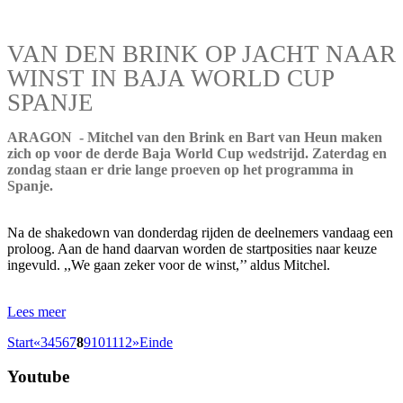
VAN DEN BRINK OP JACHT NAAR
WINST IN BAJA WORLD CUP
SPANJE
ARAGON - Mitchel van den Brink en Bart van Heun maken
zich op voor de derde Baja World Cup wedstrijd. Zaterdag en
zondag staan er drie lange proeven op het programma in
Spanje.
Na de shakedown van donderdag rijden de deelnemers vandaag een
proloog. Aan de hand daarvan worden de startposities naar keuze
ingevuld. ,,We gaan zeker voor de winst,’’ aldus Mitchel.
Lees meer
Start
«
3
4
5
6
7
8
9
10
11
12
»
Einde
Youtube