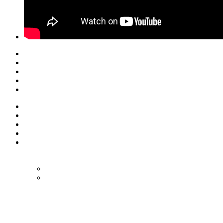
© Eurol Rallysport
Alle rechten
voorbehouden