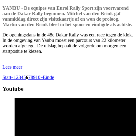
YANBU - De equipes van Eurol Rally Sport zijn voortvarend
aan de Dakar Rally begonnen. Mitchel van den Brink gaf
vanmiddag direct zijn visitekaartje af en won de proloog.
Martin van den Brink bleef in het spoor en eindigde als achtste.
De openingsdans in de 48e Dakar Rally was een race tegen de klok.
In de omgeving van Yanbu moest een parcours van 22 kilometer
worden afgelegd. De uitslag bepaalt de volgorde om morgen een
startpositie te kiezen.
Lees meer
Start
«
1
2
3
4
5
6
7
8
9
10
»
Einde
Youtube