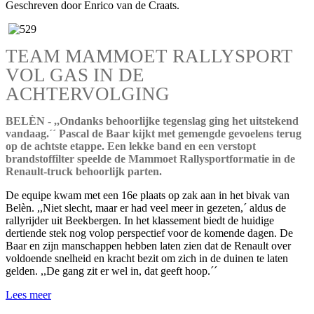
Geschreven door Enrico van de Craats.
TEAM MAMMOET RALLYSPORT
VOL GAS IN DE
ACHTERVOLGING
BELÈN - ,,Ondanks behoorlijke tegenslag ging het uitstekend
vandaag.´´ Pascal de Baar kijkt met gemengde gevoelens terug
op de achtste etappe. Een lekke band en een verstopt
brandstoffilter speelde de Mammoet Rallysportformatie in de
Renault-truck behoorlijk parten.
De equipe kwam met een 16e plaats op zak aan in het bivak van
Belèn. ,,Niet slecht, maar er had veel meer in gezeten,´ aldus de
rallyrijder uit Beekbergen. In het klassement biedt de huidige
dertiende stek nog volop perspectief voor de komende dagen. De
Baar en zijn manschappen hebben laten zien dat de Renault over
voldoende snelheid en kracht bezit om zich in de duinen te laten
gelden. ,,De gang zit er wel in, dat geeft hoop.´´
Lees meer