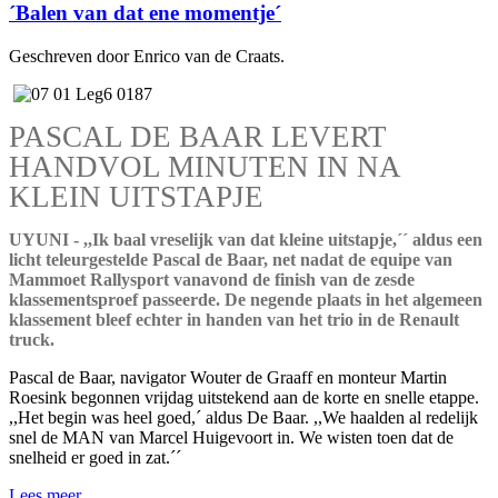
´Balen van dat ene momentje´
Geschreven door Enrico van de Craats.
PASCAL DE BAAR LEVERT
HANDVOL MINUTEN IN NA
KLEIN UITSTAPJE
UYUNI - ,,Ik baal vreselijk van dat kleine uitstapje,´´ aldus een
licht teleurgestelde Pascal de Baar, net nadat de equipe van
Mammoet Rallysport vanavond de finish van de zesde
klassementsproef passeerde. De negende plaats in het algemeen
klassement bleef echter in handen van het trio in de Renault
truck.
Pascal de Baar, navigator Wouter de Graaff en monteur Martin
Roesink begonnen vrijdag uitstekend aan de korte en snelle etappe.
,,Het begin was heel goed,´ aldus De Baar. ,,We haalden al redelijk
snel de MAN van Marcel Huigevoort in. We wisten toen dat de
snelheid er goed in zat.´´
Lees meer