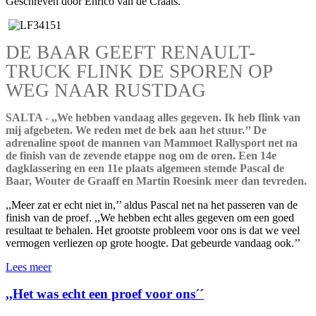
Geschreven door Enrico van de Craats.
DE BAAR GEEFT RENAULT-
TRUCK FLINK DE SPOREN OP
WEG NAAR RUSTDAG
SALTA - ,,We hebben vandaag alles gegeven. Ik heb flink van
mij afgebeten. We reden met de bek aan het stuur.’’ De
adrenaline spoot de mannen van Mammoet Rallysport net na
de finish van de zevende etappe nog om de oren. Een 14e
dagklassering en een 11e plaats algemeen stemde Pascal de
Baar, Wouter de Graaff en Martin Roesink meer dan tevreden.
,,Meer zat er echt niet in,’’ aldus Pascal net na het passeren van de
finish van de proef. ,,We hebben echt alles gegeven om een goed
resultaat te behalen. Het grootste probleem voor ons is dat we veel
vermogen verliezen op grote hoogte. Dat gebeurde vandaag ook.’’
Lees meer
,,Het was echt een proef voor ons´´