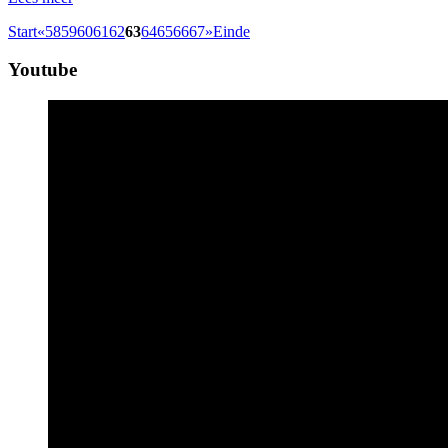
Start
«
58
59
60
61
62
63
64
65
66
67
»
Einde
Youtube