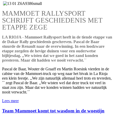
MAMMOET RALLYSPORT
SCHRIJFT GESCHIEDENIS MET
ETAPPE ZEGE
LA RIOJA - Mammoet Rallysport heeft in de tiende etappe van
de Dakar Rally geschiedenis geschreven. Pascal de Baar
stuurde de Renault naar de overwinning. In een loodzware
etappe zorgden de hevige duinen voor een ouderwetse
bijltjesdag. ,,We wisten dat we goed in het zand konden
presteren. Maar dit hadden we nooit verwacht.´´
Pascal de Baar, Wouter de Graaff en Martin Roesink vierden in de
cabine van de Mammoet-truck op weg naar het bivak in La Rioja
een klein feestje. ,,We zijn natuurlijk allemaal heel trots en tevreden,
´´ zegt Pascal de Baar. ,,We wisten wel dat deze truck tot veel in
staat zou zijn. Maar dat we konden winnen hadden we natuurlijk
nooit verwacht.´´
Lees meer
Team Mammoet komt tot wasdom in de woestijn