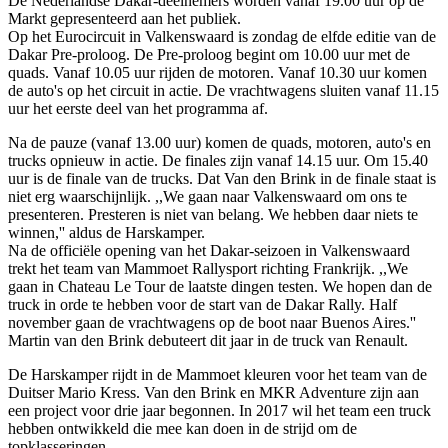
De Nederlandse Dakar-deelnemers worden vanaf 19.00 uur op de
Markt gepresenteerd aan het publiek.
Op het Eurocircuit in Valkenswaard is zondag de elfde editie van de
Dakar Pre-proloog. De Pre-proloog begint om 10.00 uur met de
quads. Vanaf 10.05 uur rijden de motoren. Vanaf 10.30 uur komen
de auto's op het circuit in actie. De vrachtwagens sluiten vanaf 11.15
uur het eerste deel van het programma af.
Na de pauze (vanaf 13.00 uur) komen de quads, motoren, auto's en
trucks opnieuw in actie. De finales zijn vanaf 14.15 uur. Om 15.40
uur is de finale van de trucks. Dat Van den Brink in de finale staat is
niet erg waarschijnlijk. ,,We gaan naar Valkenswaard om ons te
presenteren. Presteren is niet van belang. We hebben daar niets te
winnen,'' aldus de Harskamper.
Na de officiële opening van het Dakar-seizoen in Valkenswaard
trekt het team van Mammoet Rallysport richting Frankrijk. ,,We
gaan in Chateau Le Tour de laatste dingen testen. We hopen dan de
truck in orde te hebben voor de start van de Dakar Rally. Half
november gaan de vrachtwagens op de boot naar Buenos Aires.''
Martin van den Brink debuteert dit jaar in de truck van Renault.
De Harskamper rijdt in de Mammoet kleuren voor het team van de
Duitser Mario Kress. Van den Brink en MKR Adventure zijn aan
een project voor drie jaar begonnen. In 2017 wil het team een truck
hebben ontwikkeld die mee kan doen in de strijd om de
topklasseringen.