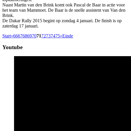
Naast Martin van den Brink komt ook Pascal de Baar in actie voor
het team van Mammoet. De Baar is de snelle assistent van Van den
Brink.
De Dakar Rally 2015 begint op zondag 4 januari. De finish is op
zaterdag 17 januari.
Start
«
66
67
68
69
70
71
72
73
74
75
»
Einde
Youtube