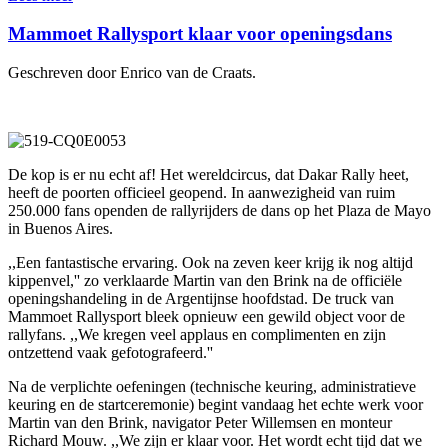
Mammoet Rallysport klaar voor openingsdans
Geschreven door Enrico van de Craats.
De kop is er nu echt af! Het wereldcircus, dat Dakar Rally heet,
heeft de poorten officieel geopend. In aanwezigheid van ruim
250.000 fans openden de rallyrijders de dans op het Plaza de Mayo
in Buenos Aires.
,,Een fantastische ervaring. Ook na zeven keer krijg ik nog altijd
kippenvel,'' zo verklaarde Martin van den Brink na de officiële
openingshandeling in de Argentijnse hoofdstad. De truck van
Mammoet Rallysport bleek opnieuw een gewild object voor de
rallyfans. ,,We kregen veel applaus en complimenten en zijn
ontzettend vaak gefotografeerd.''
Na de verplichte oefeningen (technische keuring, administratieve
keuring en de startceremonie) begint vandaag het echte werk voor
Martin van den Brink, navigator Peter Willemsen en monteur
Richard Mouw. ,,We zijn er klaar voor. Het wordt echt tijd dat we