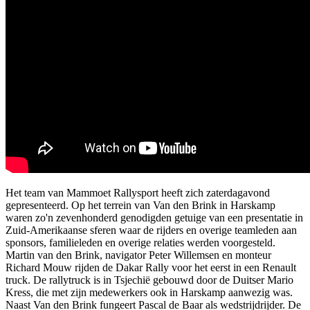
Het team van Mammoet Rallysport heeft zich zaterdagavond
gepresenteerd. Op het terrein van Van den Brink in Harskamp
waren zo'n zevenhonderd genodigden getuige van een presentatie in
Zuid-Amerikaanse sferen waar de rijders en overige teamleden aan
sponsors, familieleden en overige relaties werden voorgesteld.
Martin van den Brink, navigator Peter Willemsen en monteur
Richard Mouw rijden de Dakar Rally voor het eerst in een Renault
truck. De rallytruck is in Tsjechië gebouwd door de Duitser Mario
Kress, die met zijn medewerkers ook in Harskamp aanwezig was.
Naast Van den Brink fungeert Pascal de Baar als wedstrijdrijder. De