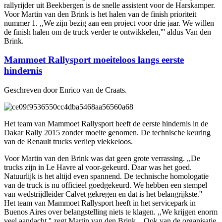
rallyrijder uit Beekbergen is de snelle assistent voor de Harskamper.
Voor Martin van den Brink is het halen van de finish prioriteit
nummer 1. ,,We zijn bezig aan een project voor drie jaar. We willen
de finish halen om de truck verder te ontwikkelen,''' aldus Van den
Brink.
Mammoet Rallysport moeiteloos langs eerste
hindernis
Geschreven door Enrico van de Craats.
Het team van Mammoet Rallysport heeft de eerste hindernis in de
Dakar Rally 2015 zonder moeite genomen. De technische keuring
van de Renault trucks verliep vlekkeloos.
Voor Martin van den Brink was dat geen grote verrassing. ,,De
trucks zijn in Le Havre al voor-gekeurd. Daar was het goed.
Natuurlijk is het altijd even spannend. De technische homologatie
van de truck is nu officieel goedgekeurd. We hebben een stempel
van wedstrijdleider Calvet gekregen en dat is het belangrijkste.''
Het team van Mammoet Rallysport heeft in het servicepark in
Buenos Aires over belangstelling niets te klagen. ,,We krijgen enorm
veel aandacht,'' zegt Martin van den Brink. ,,Ook van de organisatie